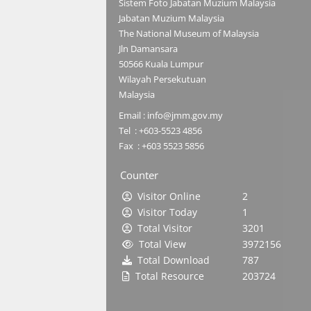
Sistem Foto Jabatan Muzium Malaysia
Jabatan Muzium Malaysia
The National Museum of Malaysia
Jln Damansara
50566 Kuala Lumpur
Wilayah Persekutuan
Malaysia
Email : info@jmm.gov.my
Tel : +603-5523 4856
Fax : +603 5523 5856
Counter
Visitor Online
2
Visitor Today
1
Total Visitor
3201
Total View
3972156
Total Download
787
Total Resource
203724