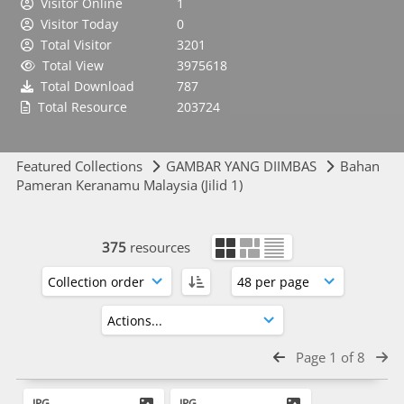
Visitor Online
1
Visitor Today
0
Total Visitor
3201
Total View
3975618
Total Download
787
Total Resource
203724
Featured Collections
GAMBAR YANG DIIMBAS
Bahan
Pameran Keranamu Malaysia (Jilid 1)
375
resources
Page 1 of 8
JPG
JPG