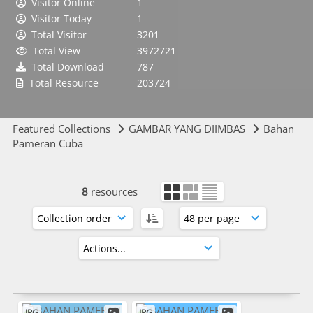
Visitor Online
1
Visitor Today
1
Total Visitor
3201
Total View
3972721
Total Download
787
Total Resource
203724
Featured Collections
GAMBAR YANG DIIMBAS
Bahan
Pameran Cuba
8
resources
JPG
JPG