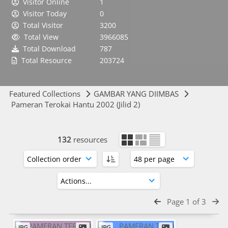
Visitor Online
1
Visitor Today
0
Total Visitor
3200
Total View
3966085
Total Download
787
Total Resource
203724
Featured Collections
GAMBAR YANG DIIMBAS
Pameran Terokai Hantu 2002 (Jilid 2)
132
resources
Page 1 of 3
JPG
JPG