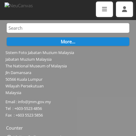
Sistem Foto Jabatan Muzium Malaysia
Jabatan Muzium Malaysia
The National Museum of Malaysia
Jln Damansara
50566 Kuala Lumpur
Wilayah Persekutuan
Malaysia
Email : info@jmm.gov.my
Tel : +603-5523 4856
Fax : +603 5523 5856
Counter