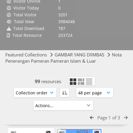
Visitor Online
1
Visitor Today
0
Total Visitor
3201
Total View
3984048
Total Download
787
Total Resource
203724
Featured Collections
GAMBAR YANG DIIMBAS
Nota
Penerangan Pameran Pameran Islam & Luar
99
resources
Page 1 of 3
JPG
JPG